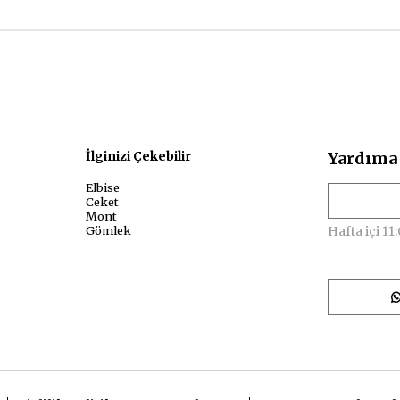
sal
İlginizi Çekebilir
Yardıma 
Elbise
Ceket
Mont
Gömlek
Hafta içi 11: