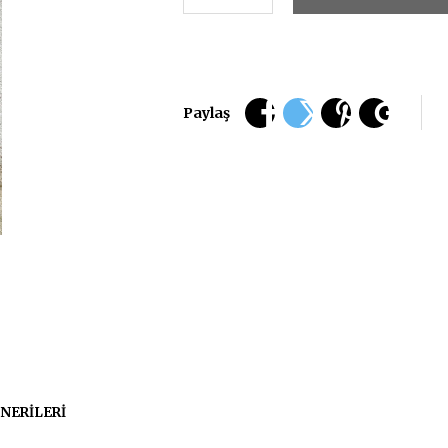
Paylaş
NERILERI