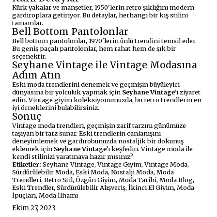
Kürk yakalar ve manşetler, 1950'lerin retro şıklığını modern
gardıroplara getiriyor. Bu detaylar, herhangi bir kış stilini
tamamlar.
Bell Bottom Pantolonlar
Bell bottom pantolonlar, 1970'lerin ünlü trendini temsil eder.
Bu geniş paçalı pantolonlar, hem rahat hem de şık bir
seçenektir.
Seyhane Vintage ile Vintage Modasına
Adım Atın
Eski moda trendlerini denemek ve geçmişin büyüleyici
dünyasına bir yolculuk yapmak için
Seyhane Vintage
'ı ziyaret
edin. Vintage giyim koleksiyonumuzda, bu retro trendlerin en
iyi örneklerini bulabilirsiniz.
Sonuç
Vintage moda trendleri, geçmişin zarif tarzını günümüze
taşıyan bir tarz sunar. Eski trendlerin canlanışını
deneyimlemek ve gardırobunuzda nostaljik bir dokunuş
eklemek için
Seyhane Vintage
'ı keşfedin. Vintage moda ile
kendi stilinizi yaratmaya hazır mısınız?
Etiketler:
Seyhane Vintage, Vintage Giyim, Vintage Moda,
Sürdürülebilir Moda, Eski Moda, Nostalji Moda, Moda
Trendleri, Retro Stil, Özgün Giyim, Moda Tarihi, Moda Blog,
Eski Trendler, Sürdürülebilir Alışveriş, İkinci El Giyim, Moda
İpuçları, Moda İlhamı
Ekim 27, 2023