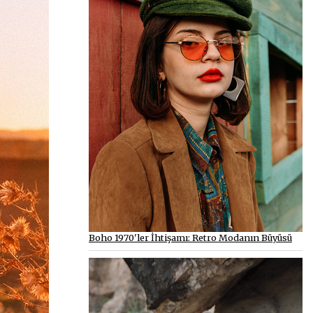
Boho 1970'ler İhtişamı: Retro Modanın Büyüsü