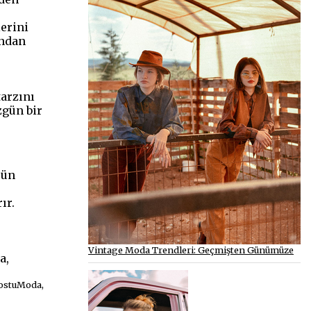
lerini
ından
tarzını
zgün bir
rün
ır.
Vintage Moda Trendleri: Geçmişten Günümüze
a,
DostuModa,