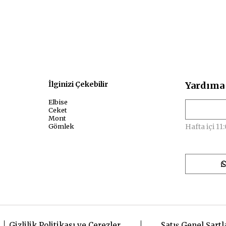
sal
İlginizi Çekebilir
Yardıma 
Elbise
Ceket
Mont
Gömlek
Hafta içi 11:
Gizlilik Politikası ve Çerezler
Satış Genel Şartl