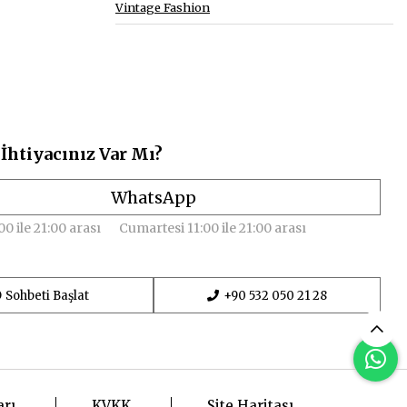
Vintage Fashion
İhtiyacınız Var Mı?
WhatsApp
00 ile 21:00 arası
Cumartesi 11:00 ile 21:00 arası
Sohbeti Başlat
+90 532 050 21 28
arı
KVKK
Site Haritası