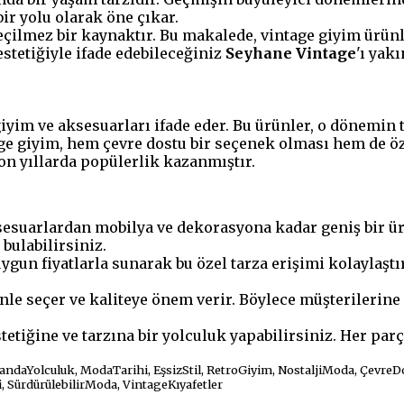
ir yolu olarak öne çıkar.
geçilmez bir kaynaktır. Bu makalede, vintage giyim ürün
estetiğiyle ifade edebileceğiniz
Seyhane Vintage
'ı yak
giyim ve aksesuarları ifade eder. Bu ürünler, o dönemin 
ntage giyim, hem çevre dostu bir seçenek olması hem de ö
n yıllarda popülerlik kazanmıştır.
ksesuarlardan mobilya ve dekorasyona kadar geniş bir ü
bulabilirsiniz.
uygun fiyatlarla sunarak bu özel tarza erişimi kolaylaştır
nle seçer ve kaliteye önem verir. Böylece müşterilerine
etiğine ve tarzına bir yolculuk yapabilirsiniz. Her parç
ndaYolculuk, ModaTarihi, EşsizStil, RetroGiyim, NostaljiModa, Çevre
 SürdürülebilirModa, VintageKıyafetler