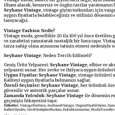
ilham alarak, benzersiz ve özgün tarzlar yaratmanın b
Seyhane Vintage
, vintage giyim tutkunları için vaz
uygun fiyatlarla bulabileceğiniz ve stilinizi dönemin 
tanıyacağız.
Vintage Fashion Nedir?
Vintage moda, genellikle 20 ila 100 yıl önce üretilen 
ve zarafetini yansıtarak nostaljik bir hava taşır. Vi
tarza sahip olma arzusunu tatmin etmesi nedeniyle so
Seyhane Vintage
: Neden Tercih Edilmeli?
Geniş Ürün Yelpazesi:
Seyhane Vintage
, elbise ve a
yelpazesi sunar. Her zevke ve ihtiyaca uygun ürünleri 
Uygun Fiyatlar:
Seyhane Vintage
, vintage ürünleri 
Kaliteyi uygun fiyatlarla bulmanızı sağlar.
Özenli Seçimler:
Seyhane Vintage
, her ürününü öze
güvenilir ve autentik parçalar sunar.
Zamanda Yolculuk:
Seyhane Vintage
ile dönemin est
geçmişin hikayesini taşır.
Etiketler:
VintageFashion, SeyhaneVintage, UygunFiyatlıGiyim, Zama
KaliteGiysiler, GeriDönüşümModası, EskiAksesuarlar, ModaTrendleri,