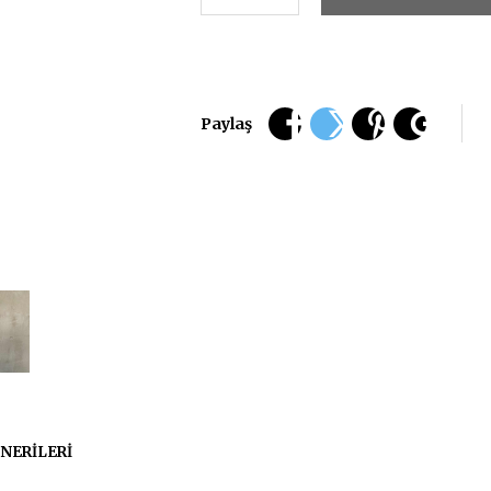
Paylaş
NERILERI