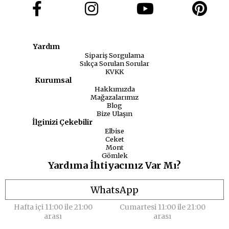
Yardım
Sipariş Sorgulama
Sıkça Sorulan Sorular
KVKK
Kurumsal
Hakkımızda
Mağazalarımız
Blog
Bize Ulaşın
İlginizi Çekebilir
Elbise
Ceket
Mont
Gömlek
Yardıma İhtiyacınız Var Mı?
WhatsApp
Hafta içi 11:00 ile 21:00
Cumartesi 11:00 ile 21:00
arası
arası