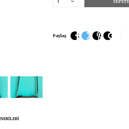
Paylaş
NERILERI