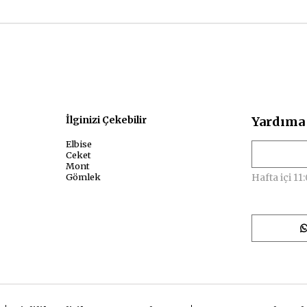
sal
İlginizi Çekebilir
Yardıma 
Elbise
Ceket
Mont
Gömlek
Hafta içi 11: