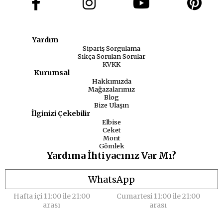
Yardım
Sipariş Sorgulama
Sıkça Sorulan Sorular
KVKK
Kurumsal
Hakkımızda
Mağazalarımız
Blog
Bize Ulaşın
İlginizi Çekebilir
Elbise
Ceket
Mont
Gömlek
Yardıma İhtiyacınız Var Mı?
WhatsApp
Hafta içi 11:00 ile 21:00
Cumartesi 11:00 ile 21:00
arası
arası