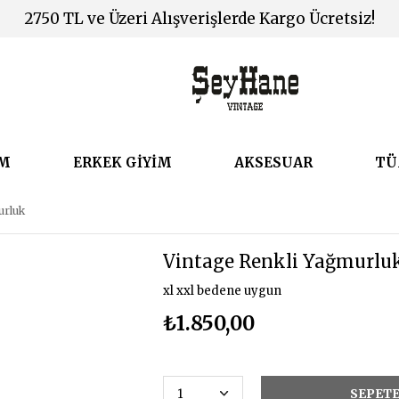
2750 TL ve Üzeri Alışverişlerde Kargo Ücretsiz!
İM
ERKEK GİYİM
AKSESUAR
TÜ
urluk
Vintage Renkli Yağmurlu
xl xxl bedene uygun
₺1.850,00