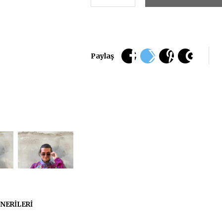
Paylaş
NERILERI