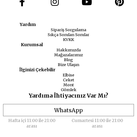
Yardım
Sipariş Sorgulama
Sıkça Sorulan Sorular
KVKK
Kurumsal
Hakkımızda
Mağazalarımız
Blog
Bize Ulaşın
İlginizi Çekebilir
Elbise
Ceket
Mont
Gömlek
Yardıma İhtiyacınız Var Mı?
WhatsApp
Hafta içi 11:00 ile 21:00
Cumartesi 11:00 ile 21:00
arası
arası