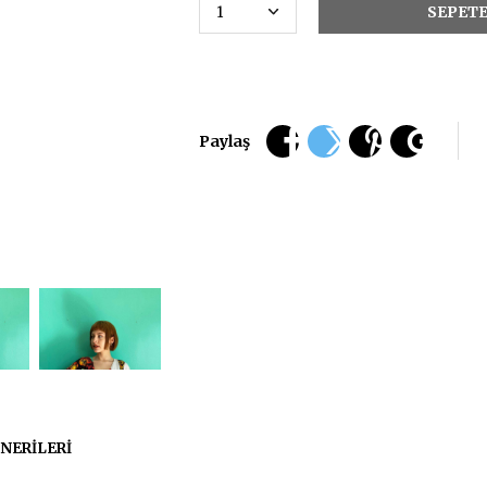
Paylaş
NERILERI