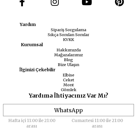
Yardım
Sipariş Sorgulama
Sıkça Sorulan Sorular
KVKK
Kurumsal
Hakkımızda
Mağazalarımız
Blog
Bize Ulaşın
İlginizi Çekebilir
Elbise
Ceket
Mont
Gömlek
Yardıma İhtiyacınız Var Mı?
WhatsApp
Hafta içi 11:00 ile 21:00
Cumartesi 11:00 ile 21:00
arası
arası