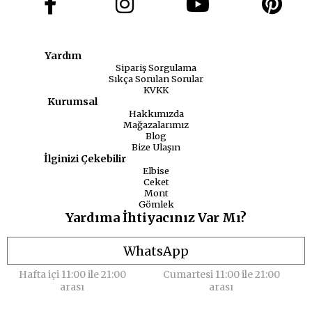
Yardım
Sipariş Sorgulama
Sıkça Sorulan Sorular
KVKK
Kurumsal
Hakkımızda
Mağazalarımız
Blog
Bize Ulaşın
İlginizi Çekebilir
Elbise
Ceket
Mont
Gömlek
Yardıma İhtiyacınız Var Mı?
WhatsApp
Hafta içi 11:00 ile 21:00
Cumartesi 11:00 ile 21:00
arası
arası