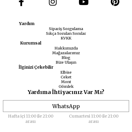
Yardım
Sipariş Sorgulama
Sıkça Sorulan Sorular
KVKK
Kurumsal
Hakkımızda
Mağazalarımız
Blog
Bize Ulaşın
İlginizi Çekebilir
Elbise
Ceket
Mont
Gömlek
Yardıma İhtiyacınız Var Mı?
WhatsApp
Hafta içi 11:00 ile 21:00
Cumartesi 11:00 ile 21:00
arası
arası