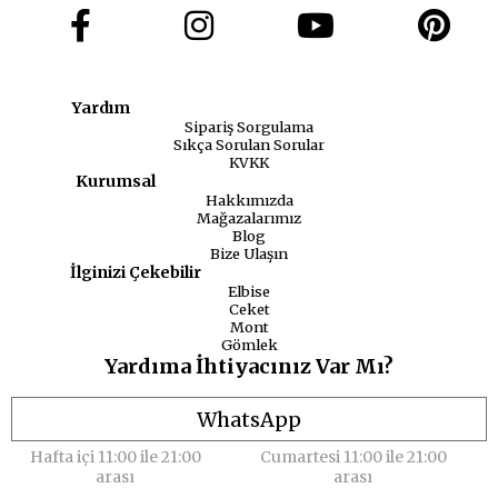
Yardım
Sipariş Sorgulama
Sıkça Sorulan Sorular
KVKK
Kurumsal
Hakkımızda
Mağazalarımız
Blog
Bize Ulaşın
İlginizi Çekebilir
Elbise
Ceket
Mont
Gömlek
Yardıma İhtiyacınız Var Mı?
WhatsApp
Hafta içi 11:00 ile 21:00
Cumartesi 11:00 ile 21:00
arası
arası