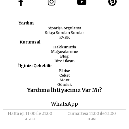
Yardım
Sipariş Sorgulama
Sıkça Sorulan Sorular
KVKK
Kurumsal
Hakkımızda
Mağazalarımız
Blog
Bize Ulaşın
İlginizi Çekebilir
Elbise
Ceket
Mont
Gömlek
Yardıma İhtiyacınız Var Mı?
WhatsApp
Hafta içi 11:00 ile 21:00
Cumartesi 11:00 ile 21:00
arası
arası