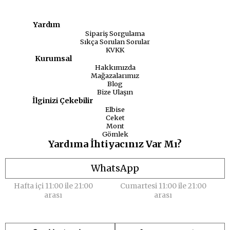
Yardım
Sipariş Sorgulama
Sıkça Sorulan Sorular
KVKK
Kurumsal
Hakkımızda
Mağazalarımız
Blog
Bize Ulaşın
İlginizi Çekebilir
Elbise
Ceket
Mont
Gömlek
Yardıma İhtiyacınız Var Mı?
WhatsApp
Hafta içi 11:00 ile 21:00
Cumartesi 11:00 ile 21:00
arası
arası