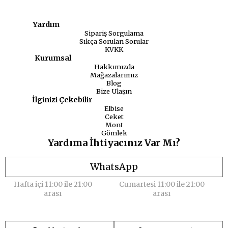
Yardım
Sipariş Sorgulama
Sıkça Sorulan Sorular
KVKK
Kurumsal
Hakkımızda
Mağazalarımız
Blog
Bize Ulaşın
İlginizi Çekebilir
Elbise
Ceket
Mont
Gömlek
Yardıma İhtiyacınız Var Mı?
WhatsApp
Hafta içi 11:00 ile 21:00
Cumartesi 11:00 ile 21:00
arası
arası