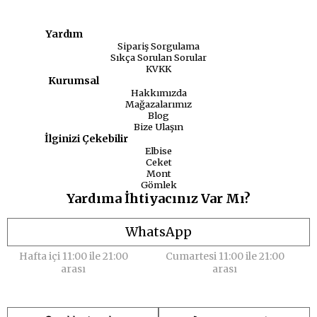
Yardım
Sipariş Sorgulama
Sıkça Sorulan Sorular
KVKK
Kurumsal
Hakkımızda
Mağazalarımız
Blog
Bize Ulaşın
İlginizi Çekebilir
Elbise
Ceket
Mont
Gömlek
Yardıma İhtiyacınız Var Mı?
WhatsApp
Hafta içi 11:00 ile 21:00
Cumartesi 11:00 ile 21:00
arası
arası