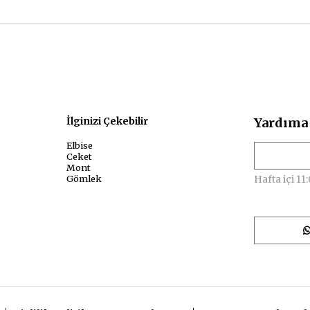
sal
İlginizi Çekebilir
Yardıma 
Elbise
Ceket
Mont
Gömlek
Hafta içi 11: