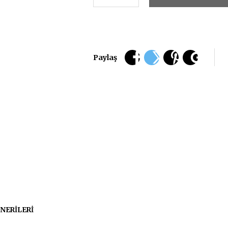
Paylaş
NERILERI