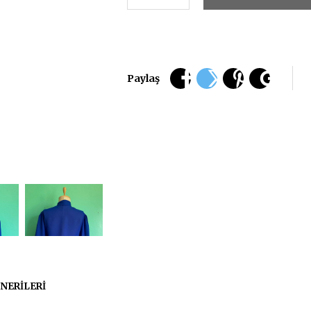
Paylaş
NERILERI