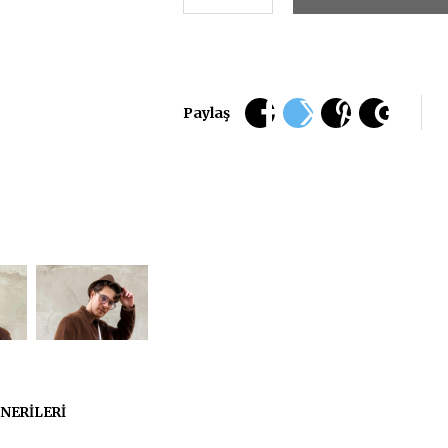
Paylaş
NERILERI