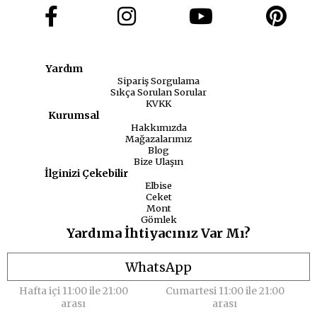
Yardım
Sipariş Sorgulama
Sıkça Sorulan Sorular
KVKK
Kurumsal
Hakkımızda
Mağazalarımız
Blog
Bize Ulaşın
İlginizi Çekebilir
Elbise
Ceket
Mont
Gömlek
Yardıma İhtiyacınız Var Mı?
WhatsApp
Hafta içi 11:00 ile 21:00
Cumartesi 11:00 ile 21:00
arası
arası