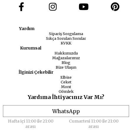
Yardım
Sipariş Sorgulama
Sıkça Sorulan Sorular
KVKK
Kurumsal
Hakkımızda
Mağazalarımız
Blog
Bize Ulaşın
İlginizi Çekebilir
Elbise
Ceket
Mont
Gömlek
Yardıma İhtiyacınız Var Mı?
WhatsApp
Hafta içi 11:00 ile 21:00
Cumartesi 11:00 ile 21:00
arası
arası