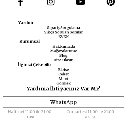
Yardım
Sipariş Sorgulama
Sıkça Sorulan Sorular
KVKK
Kurumsal
Hakkımızda
Mağazalarımız
Blog
Bize Ulaşın
İlginizi Çekebilir
Elbise
Ceket
Mont
Gömlek
Yardıma İhtiyacınız Var Mı?
WhatsApp
Hafta içi 11:00 ile 21:00
Cumartesi 11:00 ile 21:00
arası
arası