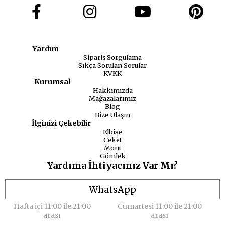
Yardım
Sipariş Sorgulama
Sıkça Sorulan Sorular
KVKK
Kurumsal
Hakkımızda
Mağazalarımız
Blog
Bize Ulaşın
İlginizi Çekebilir
Elbise
Ceket
Mont
Gömlek
Yardıma İhtiyacınız Var Mı?
WhatsApp
Hafta içi 11:00 ile 21:00
Cumartesi 11:00 ile 21:00
arası
arası