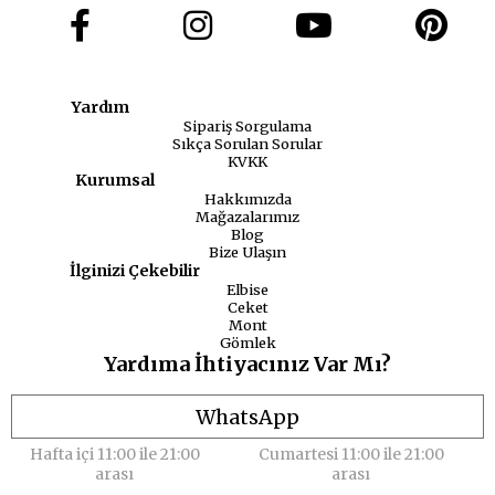
Yardım
Sipariş Sorgulama
Sıkça Sorulan Sorular
KVKK
Kurumsal
Hakkımızda
Mağazalarımız
Blog
Bize Ulaşın
İlginizi Çekebilir
Elbise
Ceket
Mont
Gömlek
Yardıma İhtiyacınız Var Mı?
WhatsApp
Hafta içi 11:00 ile 21:00
Cumartesi 11:00 ile 21:00
arası
arası