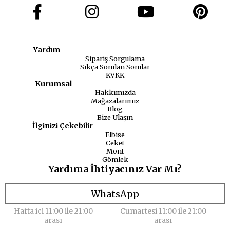
Yardım
Sipariş Sorgulama
Sıkça Sorulan Sorular
KVKK
Kurumsal
Hakkımızda
Mağazalarımız
Blog
Bize Ulaşın
İlginizi Çekebilir
Elbise
Ceket
Mont
Gömlek
Yardıma İhtiyacınız Var Mı?
WhatsApp
Hafta içi 11:00 ile 21:00
Cumartesi 11:00 ile 21:00
arası
arası