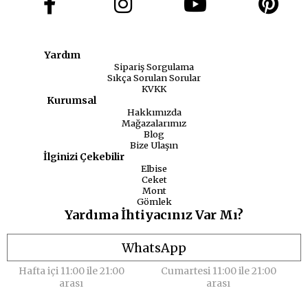
Yardım
Sipariş Sorgulama
Sıkça Sorulan Sorular
KVKK
Kurumsal
Hakkımızda
Mağazalarımız
Blog
Bize Ulaşın
İlginizi Çekebilir
Elbise
Ceket
Mont
Gömlek
Yardıma İhtiyacınız Var Mı?
WhatsApp
Hafta içi 11:00 ile 21:00
Cumartesi 11:00 ile 21:00
arası
arası