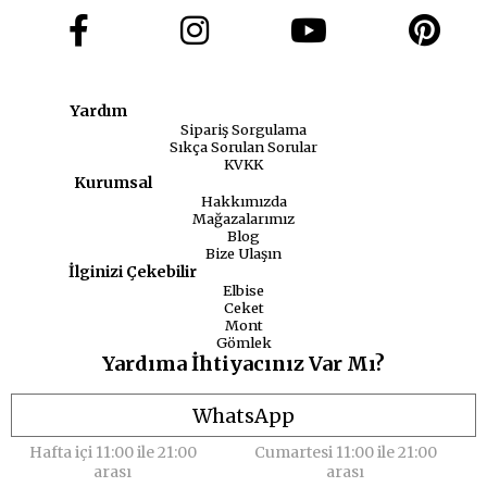
Yardım
Sipariş Sorgulama
Sıkça Sorulan Sorular
KVKK
Kurumsal
Hakkımızda
Mağazalarımız
Blog
Bize Ulaşın
İlginizi Çekebilir
Elbise
Ceket
Mont
Gömlek
Yardıma İhtiyacınız Var Mı?
WhatsApp
Hafta içi 11:00 ile 21:00
Cumartesi 11:00 ile 21:00
arası
arası