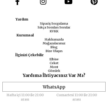
Yardım
Sipariş Sorgulama
Sıkça Sorulan Sorular
KVKK
Kurumsal
Hakkımızda
Mağazalarımız
Blog
Bize Ulaşın
İlginizi Çekebilir
Elbise
Ceket
Mont
Gömlek
Yardıma İhtiyacınız Var Mı?
WhatsApp
Hafta içi 11:00 ile 21:00
Cumartesi 11:00 ile 21:00
arası
arası