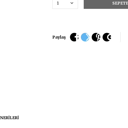
Paylaş
NERILERI