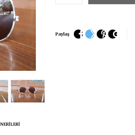
Paylaş
NERILERI